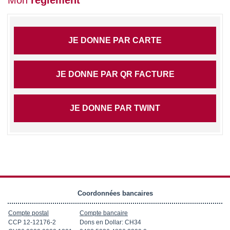
JE DONNE PAR CARTE
JE DONNE PAR QR FACTURE
JE DONNE PAR TWINT
Coordonnées bancaires
Compte postal
Compte bancaire
CCP 12-12176-2
Dons en Dollar: CH34