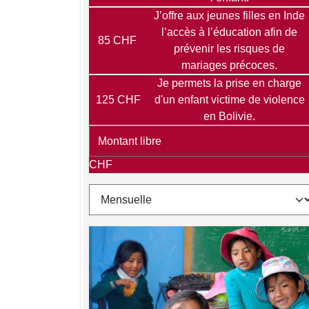
J’offre aux jeunes filles en Inde
l’accès à l’éducation afin de
85 CHF
prévenir les risques de
mariages précoces.
Je permets la prise en charge
125 CHF
d'un enfant victime de violence
en Bolivie.
CHF