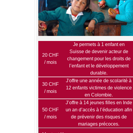
Je permets à 1 enfant en
Suisse de devenir acteur de
20 CHF
changement pour les droits de
/ mois
l’enfant et le développement
durable.
J'offre une année de scolarité à
30 CHF
12 enfants victimes de violence
/ mois
en Colombie.
J’offre à 14 jeunes filles en Inde
50 CHF
un an d’accès à l’éducation afin
/ mois
de prévenir des risques de
mariages précoces.